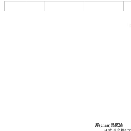
輸送、真空上料機
振動(dòng)篩系列
壓濾機(jī)系列
(jī)系列
產(chǎn)品概述
臥式球磨機(jī)主