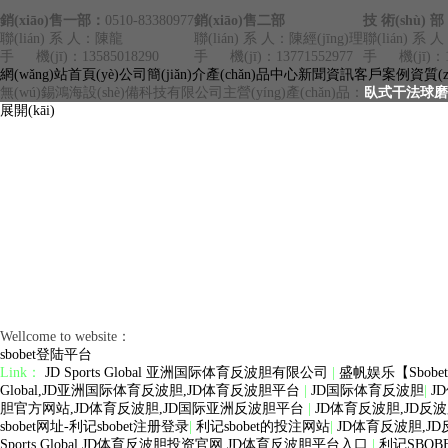
銷(xiāo)售一部：
0510-83380977
銷(xiāo)售二部
技 術(shù) 部
聯(lián) 系 人：陳龍
聯(lián) 系 人：陳經(jīng)理
聯(lián) 系
手 機(jī)：13585018290
手 機(jī)：13771552977
手 機(jī)：13
網(wǎng)站首頁(yè)
公司簡(jiǎn)介
產(chǎn)品中心
新聞資訊
客戶案例
資質(z
無(wú)錫鴻海設(shè)備科技有限公司主營(yíng)產(chǎn)品：
臥式干法球磨機
展開(kāi)
Wellcome to website：
sbobet登陆平台
Link：
JD Sports Global 亚洲国际体育反波胆有限公司
|
盛帆娱乐【Sbob
Global,JD亚洲国际体育反波胆,JD体育反波胆平台
|
JD国际体育反波胆
|
J
胆官方网站,JD体育反波胆,JD国际亚洲反波胆平台
|
JD体育反波胆,JD反波胆俱
sbobet网址-利记sbobet注册登录
|
利记sbobet的投注网站
|
JD体育反波胆,JD反波胆|
Sports Global,JD体育反波胆投资官网,JD体育反波胆平台入口
|
利记SBO