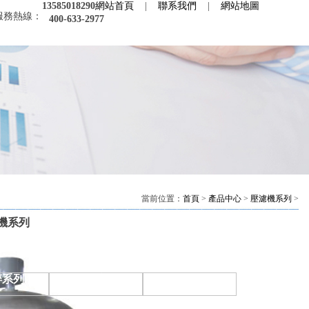
網站首頁
|
聯系我們
|
網站地圖
13585018290
服務熱線：
400-633-2977
當前位置：
首頁
>
產品中心
>
壓濾機系列
>
機系列
碎系列
超細研磨系列
干燥系列