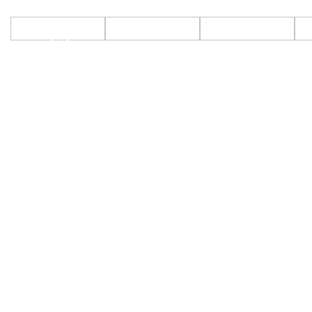
輸送、真空上料機
振動篩系列
壓濾機系列
系列