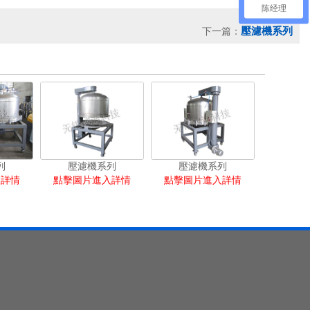
陈经理
壓濾機系列
下一篇：
列
壓濾機系列
壓濾機系列
入詳情
點擊圖片進入詳情
點擊圖片進入詳情