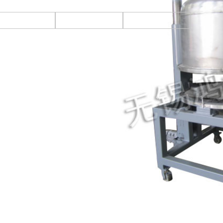
分散系列
環保系列
球磨介質